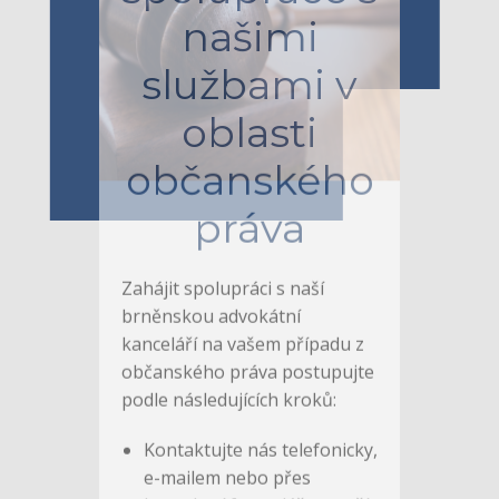
Zahájení
spolupráce s
našimi
službami v
oblasti
občanského
práva
Zahájit spolupráci s naší
brněnskou advokátní
kanceláří na vašem případu z