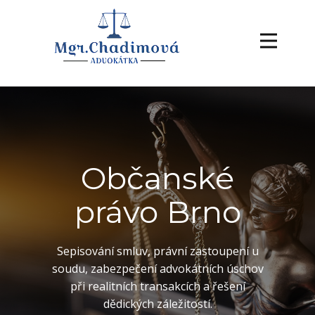
Občanské
právo Brno
Sepisování smluv, právní zastoupení u
soudu, zabezpečení advokátních úschov
při realitních transakcích a řešení
dědických záležitostí.