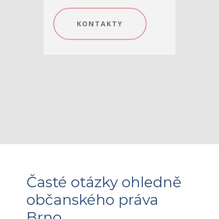
vypracujeme strategii
řešení vašeho případu a
zajistíme, abyste byli
průběžně informováni o
všech krocích a vývoji.
KONTAKTY
Časté otázky ohledně
občanského práva
Brno