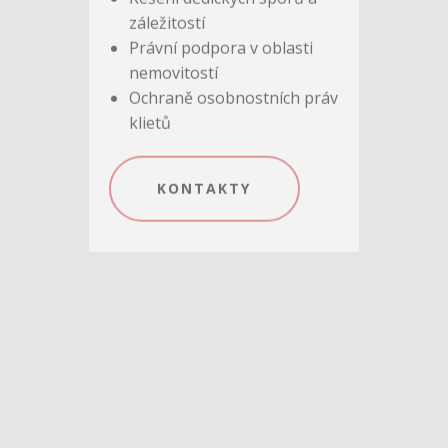
Poradenství týkající se
majetkových práv a
povinností
Pomoc při uzavírání a
vyřizování smluv
Řešení dědických sporů a
záležitostí
Právní podpora v oblasti
nemovitostí
Ochraně osobnostních práv
klietů
KONTAKTY