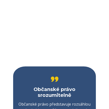
Občanské právo
srozumitelně
Občanské právo představuje rozsáhlou