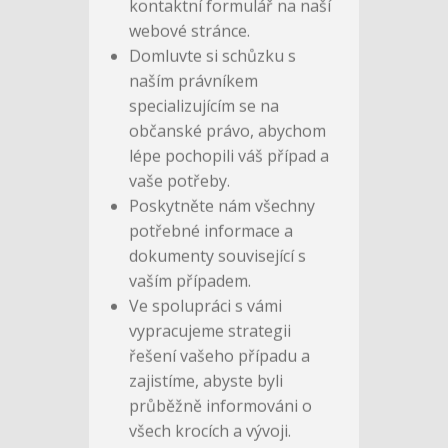
občanského práva postupujte
podle následujících kroků:
Kontaktujte nás telefonicky,
e-mailem nebo přes
kontaktní formulář na naší
webové stránce.
Domluvte si schůzku s
naším právníkem
specializujícím se na
občanské právo, abychom
lépe pochopili váš případ a
vaše potřeby.
Poskytněte nám všechny
potřebné informace a
dokumenty související s
vaším případem.
Ve spolupráci s vámi